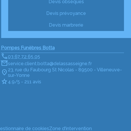
Devis obsèques
Devis prévoyance
Devis marbrerie
Pompes Funèbres Botta
03 67 72 65 05
service.client.botta@delassasseigne.fr
23, rue du Faubourg St Nicolas - 89500 - Villeneuve-
sur-Yonne
4.9/5 - 211 avis
estionnaire de cookies
Zone d'intervention