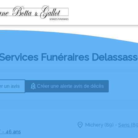
ESPACES HOMMAGES
NOTRE HISTOIRE
Services Funéraires Delassass
r un avis
Créer une alerte avis de décès
-
Michery (89)
Sens (89
T
- 46 ans