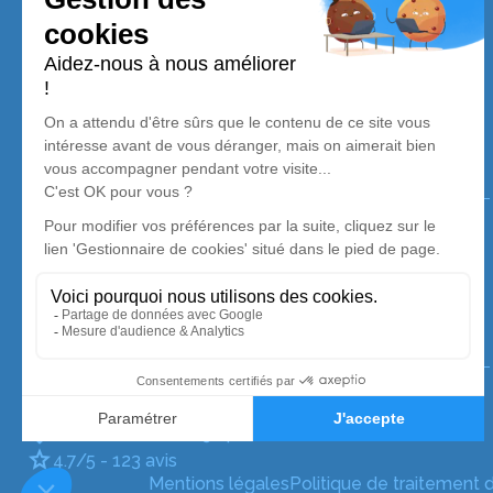
Services Funéraires Delassasseigne
Nos agences
Pompes Funèbres Delassasseigne
03 67 80 08 28
service.client.sens@delassasseigne.fr
7, Rue de Bellenave - 89100 - Sens
4.7/5 - 371 avis
Pompes Funèbres Delassasseigne
03 67 72 90 12
service.client.pont@delassasseigne.fr
Route de Paris - 89140 - Pont-sur-Yonne
4.7/5 - 123 avis
Mentions légales
Politique de traitement