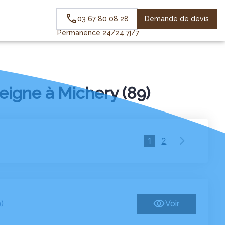
Demande de devis
03 67 80 08 28
Permanence 24/24 7j/7
eigne à Michery (89)
1
2
)
Voir