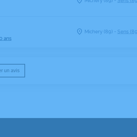
-
Michery (89)
Sens (89
-
Michery (89)
Sens (89
70 ans
r un avis