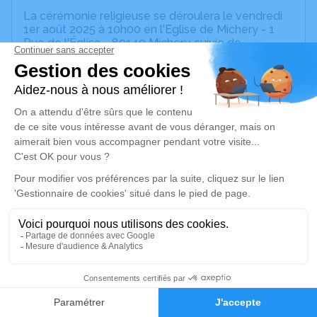
La cérémonie religieuse se déroulera le vendredi
1er août 2025 à 10h00 en l'Eglise de Michery - 1
Rue de l'Église - 89140 Michery, suivie de
l'inhumation au cimetière de Michery.
Pour ceux qui le souhaitent la levée du corps aura
lieu à 9h au funérarium de Pont sur Yonne, route de
Paris.
Un service de plantation d’arbre hommage est
disponible ici
.
Je rends hommage
Cérémonie religieuse
vendredi 01 août 2025 à 10h00
19
Eglise de Michery
Faire-part
Hommages
1 Rue de l'Église