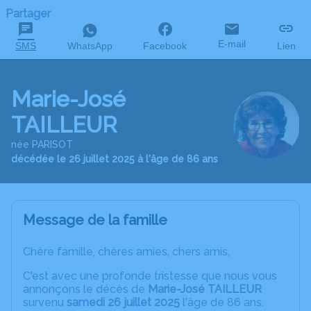
Partager
E-mail
SMS
WhatsApp
Facebook
Lien
Marie-José
TAILLEUR
née PARISOT
décédée le 26 juillet 2025 à l'âge de 86 ans
Message de la famille
Chère famille, chères amies, chers amis,
C'est avec une profonde tristesse que nous vous
annonçons le décès de
Marie-José TAILLEUR
survenu
samedi 26 juillet 2025
l'âge de 86 ans.