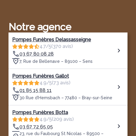
Notre agence
Pompes Funèbres Delassasseigne
4.7/5
(370 avis)
03 67 80 08 28
7, Rue de Bellenave – 89100 – Sens
Pompes Funèbres Gallot
4.9/5
(73 avis)
01 85 15 88 11
30 Rue d’Hemsbach – 77480 – Bray-sur-Seine
Pompes Funèbres Botta
4.9/5
(209 avis)
03 67 72 65 05
23, rue du Faubourg St Nicolas – 89500 –