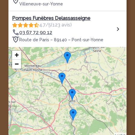
Villeneuve-sur-Yonne
Pompes Funèbres Delassasseigne
4.7/5
(123 avis)
03 67 72 90 12
Route de Paris – 89140 – Pont-sur-Yonne
+
−