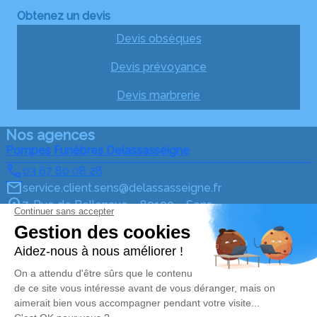
Obtenez un devis
Devis obsèques
Devis prévoyance
Devis marbrerie
Nos agences
Pompes Funèbres Delassasseigne
03 67 80 08 28
service.client.sens@delassasseigne.fr
7, Rue de Bellenave – 89100 – Sens
4.7/5 – 370 avis
Pompes Funèbres Gallot
01 85 15 88 11
service.client.gallot@delassasseigne.fr
30 Rue d'Hemsbach – 77480 – Bray-sur-Seine