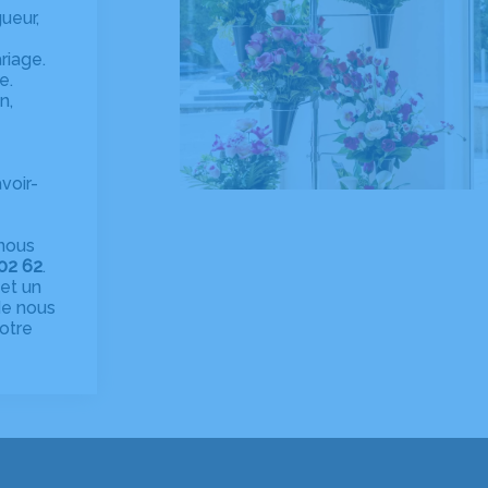
gueur,
riage.
e.
n,
voir-
 nous
02 62
.
et un
 de nous
otre