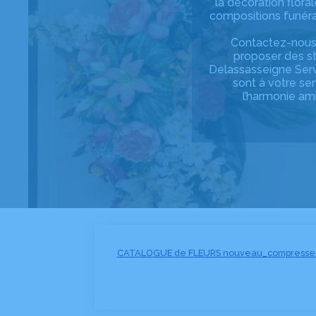
la décoration flora
compositions funérai
Contactez-nous
proposer des st
Delassasseigne Servi
sont à votre ser
l’harmonie am
CATALOGUE de FLEURS nouveau_compresse