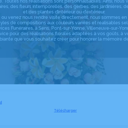
le. Toutes nos réalisations sont personnalisables. Ainsi, nou
res, des fleurs intemporelles, des gerbes, des jardinières, 
et des plantes d’intérieur ou d’extérieur.
 ou venez nous rendre visite directement, nous sommes en
yles de compositions aux couleurs variées et réalisables sel
ces Funéraires, à Sens, Pont-sur-Yonne, Villeneuve-sur-Yon
vice pour des réalisations florales adaptées à vos goûts, à 
biante que vous souhaitez créer pour honorer la mémoire de l
d
Télécharger