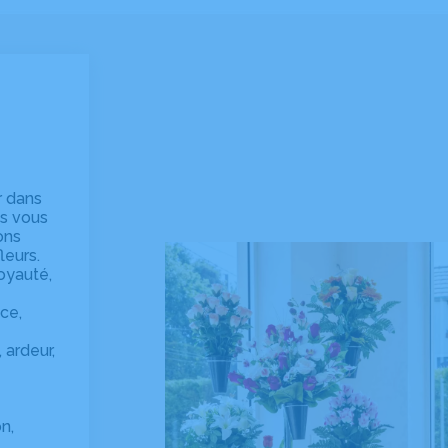
er dans
us vous
ons
leurs.
loyauté,
nce,
, ardeur,
n,