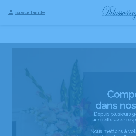
Aller
au
Espace famille
contenu
NOS PRESTATIONS
AGENCES
CHAMBRES FUNERAIRES
Compo
dans nos
Depuis plusieurs g
accueille avec res
Nous mettons à votr