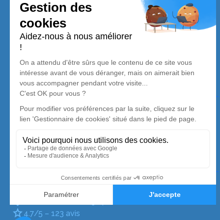
Services Funéraires Delassasseigne
Nos agences
Pompes Funèbres Delassasseigne
03 67 80 08 28
service.client.sens@delassasseigne.fr
7, Rue de Bellenave – 89100 – Sens
4.7/5 – 370 avis
Pompes Funèbres Delassasseigne
03 67 72 90 12
service.client.pont@delassasseigne.fr
Route de Paris – 89140 – Pont-sur-Yonne
4.7/5 – 123 avis