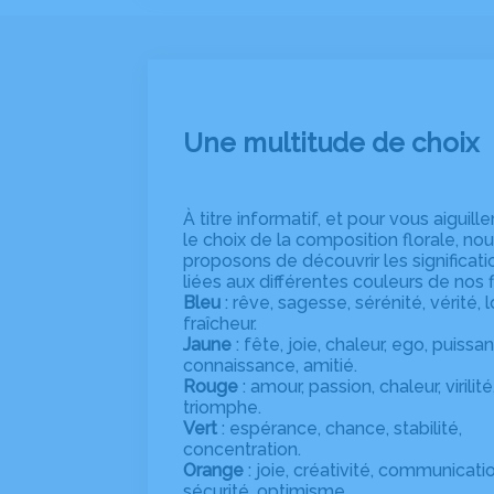
Une multitude de choix
À titre informatif, et pour vous aiguill
le choix de la composition florale, no
proposons de découvrir les significati
liées aux différentes couleurs de nos f
Bleu
: rêve, sagesse, sérénité, vérité, 
fraîcheur.
Jaune
: fête, joie, chaleur, ego, puissa
connaissance, amitié.
Rouge
: amour, passion, chaleur, virilité
triomphe.
Vert
: espérance, chance, stabilité,
concentration.
Orange
: joie, créativité, communicatio
sécurité, optimisme.