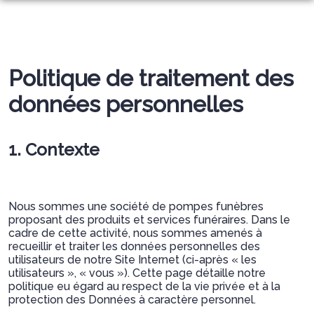
NOS PRESTATIONS
AGENCES
ORGANISER DES OBSÈQUES
Politique de traitement des
CHAMBRES FUNERAIRES
SENS
PRÉVOIR SES OBSÈQUES
ESPACES HOMMAGES
données personnelles
VILLENEUVE-SUR-YONNE
VILLENEUVE-SUR-YONNE
MONUMENTS FUNÉRAIRES
NOTRE HISTOIRE
BRAY-SUR-SEINE
PONT-SUR-YONNE
COMPOSITIONS FLORALES
1. Contexte
PONT-SUR-YONNE
BRAY-SUR-SEINE
SERVICES AUX FAMILLES
SENS
Nous sommes une société de pompes funèbres
proposant des produits et services funéraires. Dans le
cadre de cette activité, nous sommes amenés à
recueillir et traiter les données personnelles des
utilisateurs de notre Site Internet (ci-après « les
utilisateurs », « vous »). Cette page détaille notre
politique eu égard au respect de la vie privée et à la
protection des Données à caractère personnel.