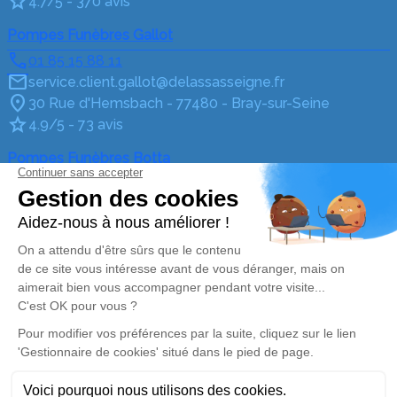
4.7/5 - 370 avis
Pompes Funèbres Gallot
01 85 15 88 11
service.client.gallot@delassasseigne.fr
30 Rue d'Hemsbach - 77480 - Bray-sur-Seine
4.9/5 - 73 avis
Pompes Funèbres Botta
03 67 72 65 05
service.client.botta@delassasseigne.fr
23, rue du Faubourg St Nicolas - 89500 - Villeneuve-
sur-Yonne
4.9/5 - 209 avis
Pompes Funèbres Delassasseigne
03 67 72 90 12
service.client.pont@delassasseigne.fr
Route de Paris - 89140 - Pont-sur-Yonne
4.7/5 - 123 avis