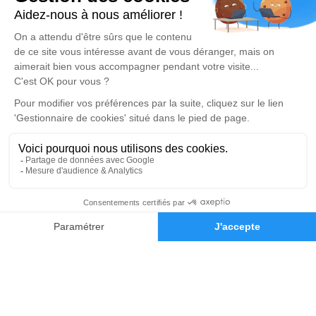
Pompes Funèbres Gallot
01 85 15 88 11
service.client.gallot@delassasseigne.fr
30 Rue d'Hemsbach - 77480 - Bray-sur-Seine
4.9/5 - 73 avis
Pompes Funèbres Botta
03 67 72 65 05
service.client.botta@delassasseigne.fr
23, rue du Faubourg St Nicolas - 89500 - Villeneuve-
sur-Yonne
4.9/5 - 211 avis
Demande de devis
03 67 80 08 28
Pompes Funèbres Delassasseigne
03 67 72 90 12
service.client.pont@delassasseigne.fr
Route de Paris - 89140 - Pont-sur-Yonne
4.7/5 - 123 avis
Mentions légales