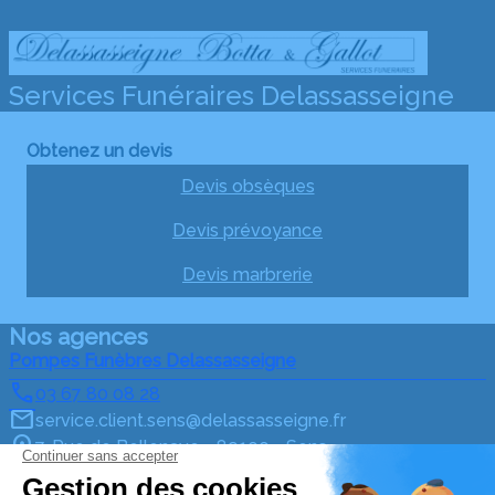
Services Funéraires Delassasseigne
Obtenez un devis
Devis obsèques
Devis prévoyance
Devis marbrerie
Nos agences
Pompes Funèbres Delassasseigne
03 67 80 08 28
service.client.sens@delassasseigne.fr
7, Rue de Bellenave - 89100 - Sens
4.7/5 - 371 avis