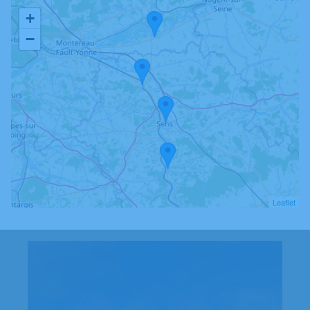
+
−
Leaflet