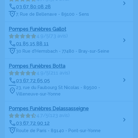
03 67 80 08 28
7, Rue de Bellenave - 89100 - Sens
Pompes Funèbres Gallot
4.9/5
(73 avis)
01 85 15 88 11
30 Rue d'Hemsbach - 77480 - Bray-sur-Seine
Pompes Funèbres Botta
4.9/5
(211 avis)
03 67 72 65 05
23, rue du Faubourg St Nicolas - 89500 -
Villeneuve-sur-Yonne
Pompes Funèbres Delassasseigne
4.7/5
(123 avis)
03 67 72 90 12
Route de Paris - 89140 - Pont-sur-Yonne