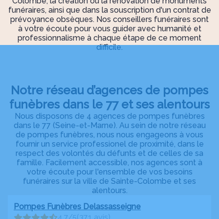
Colombe, la création ou la rénovation de monuments
funéraires, ainsi que dans la souscription d'un contrat de
prévoyance obsèques. Nos conseillers funéraires sont
à votre écoute pour vous guider avec humanité et
professionnalisme à chaque étape de ce moment
difficile.
Notre réseau d’agences de pompes
funèbres dans le 77 et ses alentours
Nous disposons de 4 agences de pompes funèbres
dans le 77 (Seine-et-Marne). Au sein de notre réseau
de pompes funèbres, nous nous engageons à vous
fournir un service professionel de proximité, dans le
respect des volontés du défunts et de celles de sa
famille. Facilement accessible, nos agences sont à
votre écoute pour l'ensemble de vos besoins
funéraires sur la ville de Sainte-Colombe et ses
alentours.
Pompes Funèbres Delassasseigne
4.7/5
(371 avis)