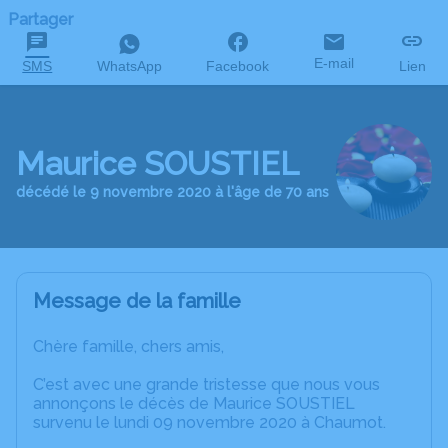
Partager
E-mail
SMS
WhatsApp
Facebook
Lien
Maurice SOUSTIEL
décédé le 9 novembre 2020 à l'âge de 70 ans
Message de la famille
Chère famille, chers amis,
C’est avec une grande tristesse que nous vous
annonçons le décès de Maurice SOUSTIEL
survenu le lundi 09 novembre 2020 à Chaumot.