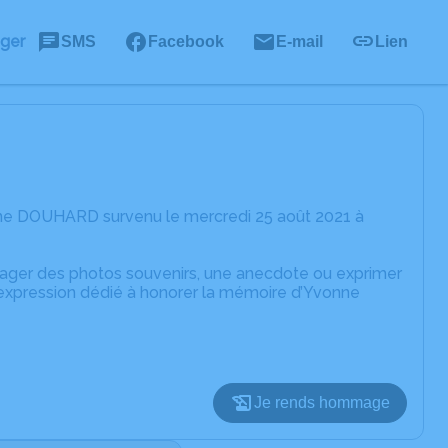
ager
SMS
Facebook
E-mail
Lien
nne DOUHARD survenu le mercredi 25 août 2021 à
rtager des photos souvenirs, une anecdote ou exprimer
'expression dédié à honorer la mémoire d’Yvonne
Je rends hommage