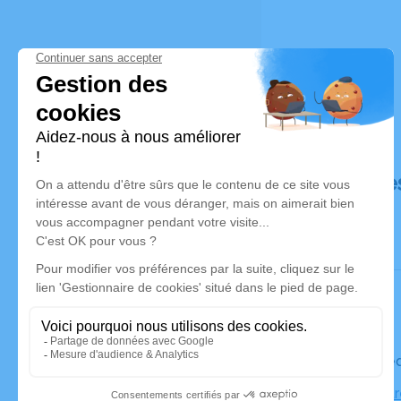
Déroulé de
Le mercre
Église Not