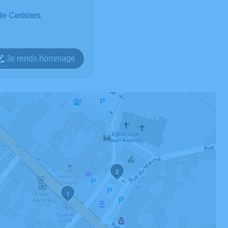
e Cerisiers
Je rends hommage
2
1