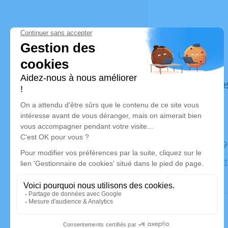
Déroulé de
Le lundi 2
Église Mart