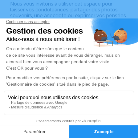
Nous vous invitons à utiliser cet espace pour
laisser vos condoléances, partager des photos
souvenirs, une anecdote ou exprimer vos pensées
à travers des poèmes ou des textes. Cet endroit
est un lieu d'expression dédié à honorer la
mémoire de Sylvie LE ROUX.
Un service de plantation d’arbre hommage est
disponible ici
.
Je rends hommage
Cérémonie civile
lundi 20 octobre 2025 à 10h30
Cimetière de Pont-sur-Yonne
89140 Pont-sur-Yonne
8
Je rends hommage
Faire-part
Hommages