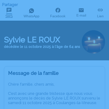
Partager
E-mail
SMS
WhatsApp
Facebook
Lien
Sylvie LE ROUX
décédée le 11 octobre 2025 à l'âge de 64 ans
Message de la famille
Chère famille, chers amis,
C’est avec une grande tristesse que nous vous
annonçons le décès de Sylvie LE ROUX survenu le
samedi 11 octobre 2025 à Coulanges-la-Vineuse.