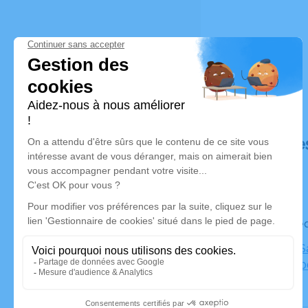
Déroulé de
Le mercre
Basilique S
Sens, 8910