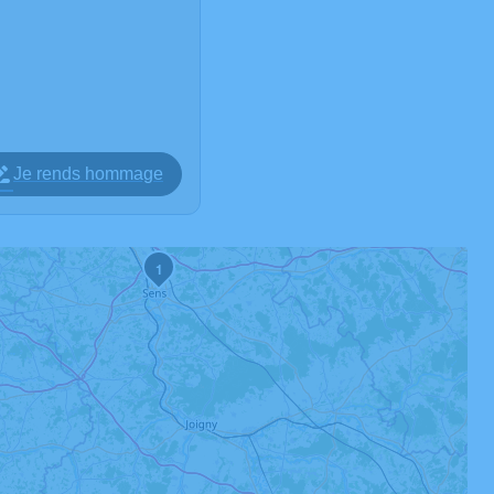
Je rends hommage
1