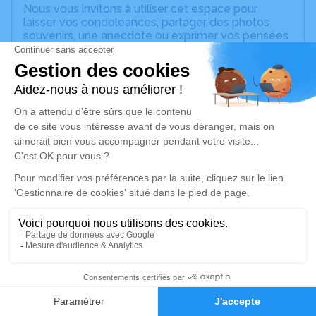
Nous vous invitons à utiliser cet espace pour
laisser vos condoléances, partager des photos
souvenirs, une anecdote ou exprimer vos pensées
à travers des poèmes ou des textes. Cet endroit
est un lieu d'expression dédié à honorer la
mémoire de Suzanne FAISANT.
Un service de plantation d’arbre hommage est
disponible ici
.
Je rends hommage
Cérémonie religieuse
lundi 25 mars 2024 à 14h45
Basilique Saint-Savinien de Sens
137 Bis Rue d'Alsace Lorraine Sens
89100 Sens
2
Faire-part
Hommages
Je rends hommage