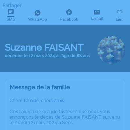
Partager
E-mail
SMS
WhatsApp
Facebook
Lien
Suzanne FAISANT
décédée le 12 mars 2024 à l'âge de 88 ans
Message de la famille
Chère famille, chers amis,
C’est avec une grande tristesse que nous vous
annonçons le décès de Suzanne FAISANT survenu
le mardi 12 mars 2024 à Sens.