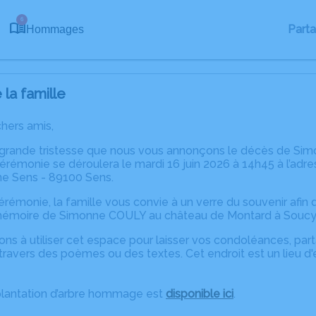
6
Part
Hommages
la famille
chers amis,
 grande tristesse que nous vous annonçons le décès de Simo
érémonie se déroulera le mardi 16 juin 2026 à 14h45 à l’adres
ne Sens - 89100 Sens.
 cérémonie, la famille vous convie à un verre du souvenir afi
émoire de Simonne COULY au château de Montard à Soucy
ons à utiliser cet espace pour laisser vos condoléances, pa
travers des poèmes ou des textes. Cet endroit est un lieu 
plantation d’arbre hommage est
disponible ici
.