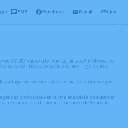
ager
SMS
Facebook
E-mail
Lien
nne COULY survenu le jeudi 11 juin 2026 à Villeneuve-
se suivante : Basilique Saint-Savinien - 137 Bis Rue
n de partager un moment de convivialité et d’échanger
.
rtager des photos souvenirs, une anecdote ou exprimer
d'expression dédié à honorer la mémoire de Simonne