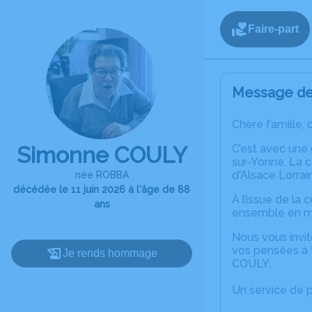
Faire-part
Message de 
Chère famille, 
Simonne COULY
C’est avec une
sur-Yonne. La c
d'Alsace Lorrai
née ROBBA
décédée le 11 juin 2026 à l'âge de 88
À l’issue de la
ans
ensemble en m
Nous vous invit
vos pensées à 
Je rends hommage
COULY.
Un service de 