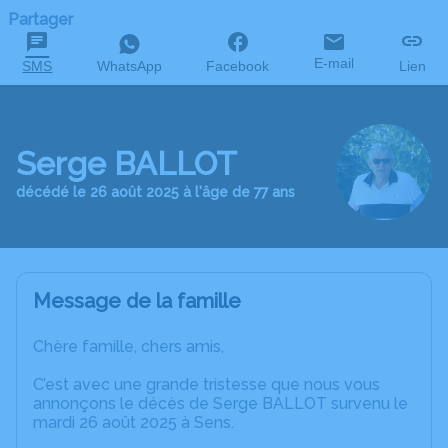
Partager
E-mail
SMS
WhatsApp
Facebook
Lien
Serge BALLOT
décédé le 26 août 2025 à l'âge de 77 ans
Message de la famille
Chère famille, chers amis,
C’est avec une grande tristesse que nous vous
annonçons le décès de Serge BALLOT survenu le
mardi 26 août 2025 à Sens.