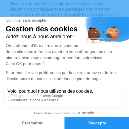
Nous vous invitons à utiliser cet espace pour
laisser vos condoléances, partager des photos
souvenirs, une anecdote ou exprimer vos pensées
à travers des poèmes ou des textes. Cet endroit
est un lieu d'expression dédié à honorer la
mémoire de Serge BALLOT.
Un service de plantation d’arbre hommage est
disponible ici
.
Je rends hommage
Cérémonie civile
mercredi 03 septembre 2025 à 10h45
Cimetiere de Courtois-sur-Yonne
89100 Courtois-sur-Yonne
38
Je rends hommage
Faire-part
Hommages