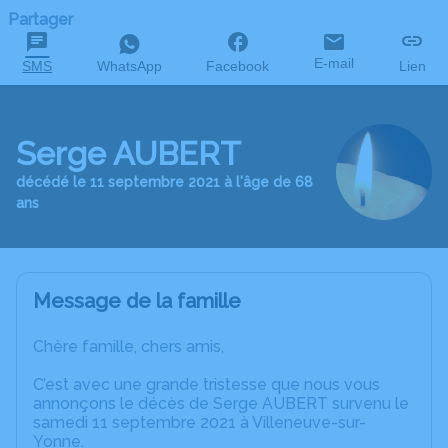
Partager
E-mail
SMS
WhatsApp
Facebook
Lien
Serge AUBERT
décédé le 11 septembre 2021 à l'âge de 68
ans
Message de la famille
Chère famille, chers amis,
C’est avec une grande tristesse que nous vous
annonçons le décès de Serge AUBERT survenu le
samedi 11 septembre 2021 à Villeneuve-sur-
Yonne.