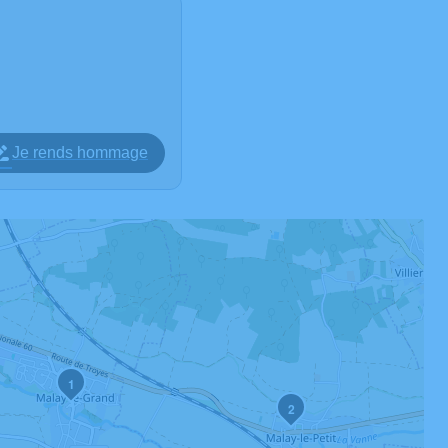
Je rends hommage
1
2