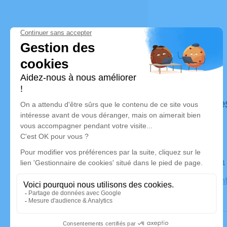
Déroulé de
Le jeudi 2
Église Sain