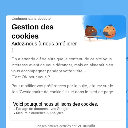
Déroulé de
Le vendre
Cimetière,