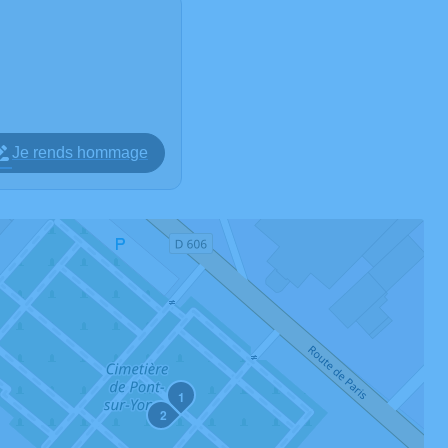
Je rends hommage
1
2