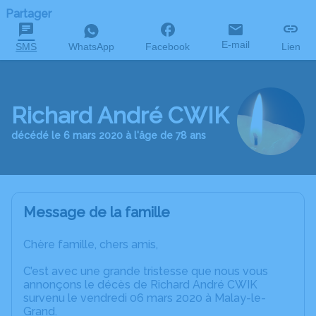
Partager
E-mail
SMS
WhatsApp
Facebook
Lien
Richard André CWIK
décédé le 6 mars 2020 à l'âge de 78 ans
Message de la famille
Chère famille, chers amis,
C’est avec une grande tristesse que nous vous
annonçons le décès de Richard André CWIK
survenu le vendredi 06 mars 2020 à Malay-le-
Grand.