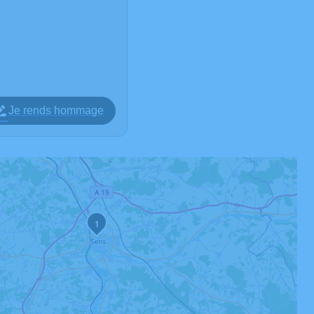
Je rends hommage
1