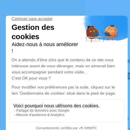
Déroulé de
Le jeudi 2
Crématoriu