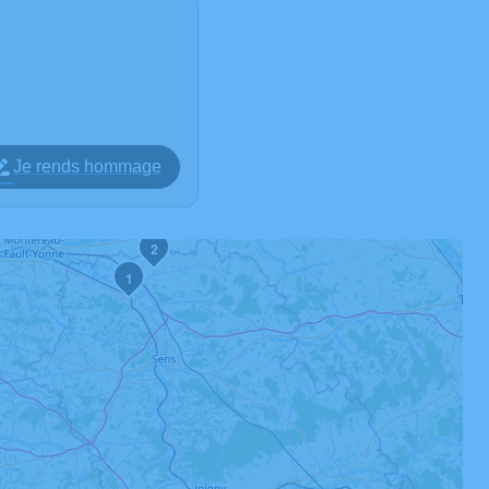
Je rends hommage
2
1