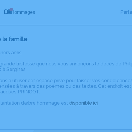
0
Part
Hommages
la famille
chers amis,
 grande tristesse que nous vous annonçons le décès de Ph
à Sergines.
ons à utiliser cet espace privé pour laisser vos condoléanc
ensées à travers des poèmes ou des textes. Cet endroit est 
 Jacques PRINGOT.
plantation d’arbre hommage est
disponible ici
.