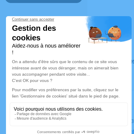
Déroulé de
Le jeudi 
Église Sain