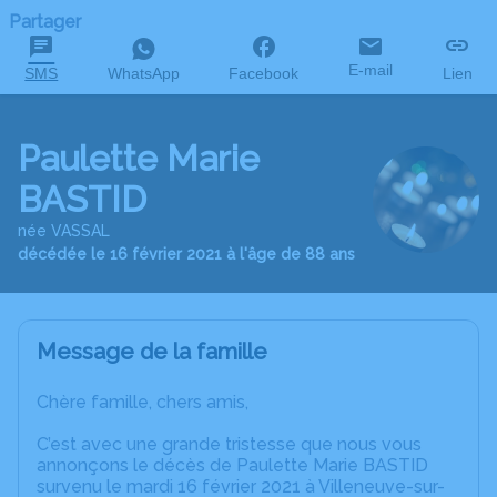
Partager
E-mail
SMS
WhatsApp
Facebook
Lien
Paulette Marie
BASTID
née VASSAL
décédée le 16 février 2021 à l'âge de 88 ans
Message de la famille
Chère famille, chers amis,
C’est avec une grande tristesse que nous vous
annonçons le décès de Paulette Marie BASTID
survenu le mardi 16 février 2021 à Villeneuve-sur-