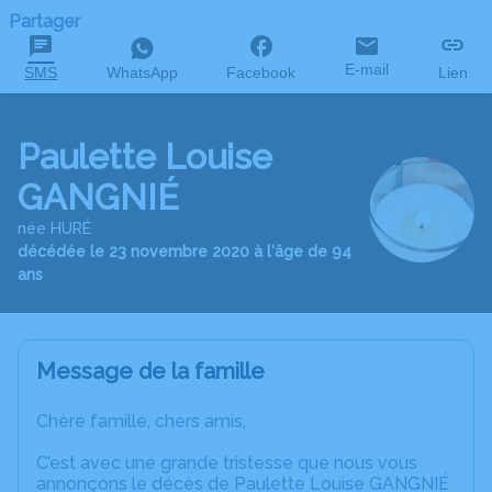
Partager
E-mail
SMS
WhatsApp
Facebook
Lien
Paulette Louise
GANGNIÉ
née HURÉ
décédée le 23 novembre 2020 à l'âge de 94
ans
Message de la famille
Chère famille, chers amis,
C’est avec une grande tristesse que nous vous
annonçons le décès de Paulette Louise GANGNIÉ