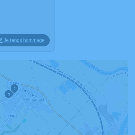
Je rends hommage
2
3