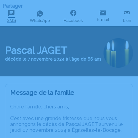
Partager
E-mail
SMS
WhatsApp
Facebook
Lien
Pascal JAGET
décédé le 7 novembre 2024 à l'âge de 66 ans
Message de la famille
Chère famille, chers amis,
C’est avec une grande tristesse que nous vous
annonçons le décès de Pascal JAGET survenu le
jeudi 07 novembre 2024 à Égriselles-le-Bocage.