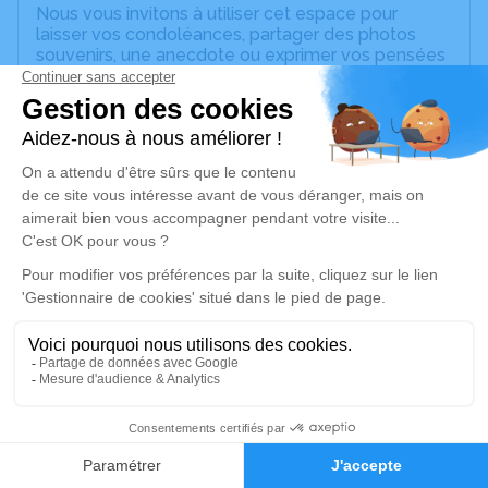
Nous vous invitons à utiliser cet espace pour
laisser vos condoléances, partager des photos
souvenirs, une anecdote ou exprimer vos pensées
à travers des poèmes ou des textes. Cet endroit
est un lieu d'expression dédié à honorer la
mémoire de Pascal JAGET.
Un service de plantation d’arbre hommage est
disponible ici
.
Je rends hommage
Cérémonie religieuse
jeudi 14 novembre 2024 à 14h15
Église Saint Martin de Égriselles-le-Bocage
89500 Égriselles-le-Bocage
5
Je rends hommage
Faire-part
Hommages