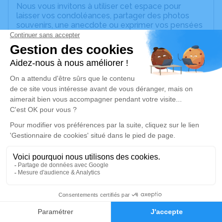
Nous vous invitons à utiliser cet espace pour
laisser vos condoléances, partager des photos
souvenirs, une anecdote ou exprimer vos pensées
à travers des poèmes ou des textes. Cet endroit
est un lieu d'expression dédié à honorer la
mémoire de Nicole FAVRE.
Un service de plantation d’arbre hommage est
disponible ici
.
Je rends hommage
Cérémonie religieuse
mercredi 04 mars 2026 à 14h45
Église Saint Martin de Égriselles-le-Bocage
89500 Égriselles-le-Bocage
1
Je rends hommage
Faire-part
Hommages