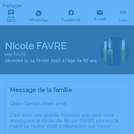
Partager
E-mail
SMS
WhatsApp
Facebook
Lien
Nicole FAVRE
née FAVRE
décédée le 24 février 2026 à l'âge de 86 ans
Message de la famille
Chère famille, chers amis,
C’est avec une grande tristesse que nous vous
annonçons le décès de Nicole FAVRE survenu le
mardi 24 février 2026 à Villeneuve-sur-Yonne.