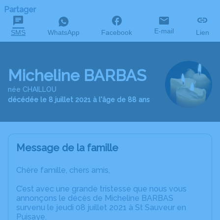
Partager
E-mail
SMS
WhatsApp
Facebook
Lien
Micheline BARBAS
née CHAILLOU
décédée le 8 juillet 2021 à l'âge de 88 ans
Message de la famille
Chère famille, chers amis,
C’est avec une grande tristesse que nous vous
annonçons le décès de Micheline BARBAS
survenu le jeudi 08 juillet 2021 à St Sauveur en
Puisaye.