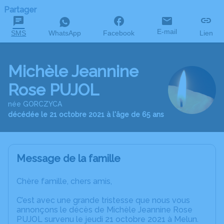
Partager
E-mail
SMS
WhatsApp
Facebook
Lien
Michèle Jeannine
Rose PUJOL
née GORCZYCA
décédée le 21 octobre 2021 à l'âge de 65 ans
Message de la famille
Chère famille, chers amis,
C’est avec une grande tristesse que nous vous
annonçons le décès de Michèle Jeannine Rose
PUJOL survenu le jeudi 21 octobre 2021 à Melun.