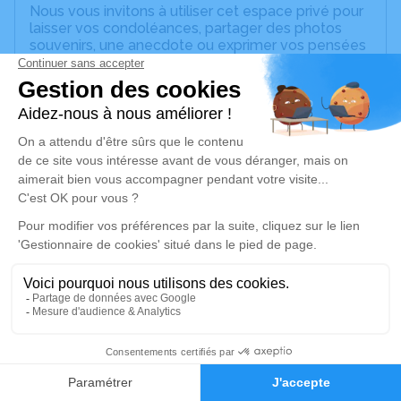
Nous vous invitons à utiliser cet espace privé pour
laisser vos condoléances, partager des photos
souvenirs, une anecdote ou exprimer vos pensées
à travers des poèmes ou des textes. Cet endroit
est un lieu d'expression dédié à honorer la
mémoire de Michel CHICOUARD.
Un service de plantation d’arbre hommage est
disponible ici
.
Je rends hommage
Cérémonie religieuse
samedi 09 mai 2020 à 10h30
Église Saint Gervais et Saint Protais de
Dixmont
89500 Dixmont
5
Faire-part
Hommages
Je rends hommage