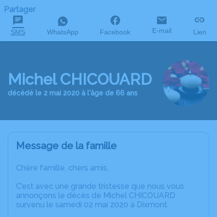
Partager
E-mail
SMS
WhatsApp
Facebook
Lien
Michel CHICOUARD
décédé le 2 mai 2020 à l'âge de 66 ans
Message de la famille
Chère famille, chers amis,
C’est avec une grande tristesse que nous vous
annonçons le décès de Michel CHICOUARD
survenu le samedi 02 mai 2020 à Dixmont.