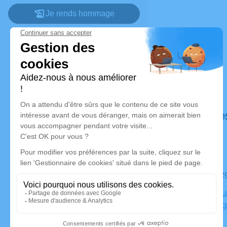
Je rends hommage
Déroulé de
Le mardi 
Crématoriu
89300 Joi