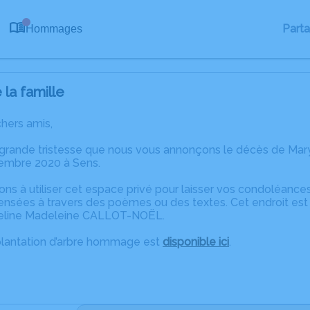
0
Part
Hommages
la famille
chers amis,
 grande tristesse que nous vous annonçons le décès de Ma
embre 2020 à Sens.
ons à utiliser cet espace privé pour laisser vos condoléanc
ensées à travers des poèmes ou des textes. Cet endroit est 
ueline Madeleine CALLOT-NOËL.
plantation d’arbre hommage est
disponible ici
.