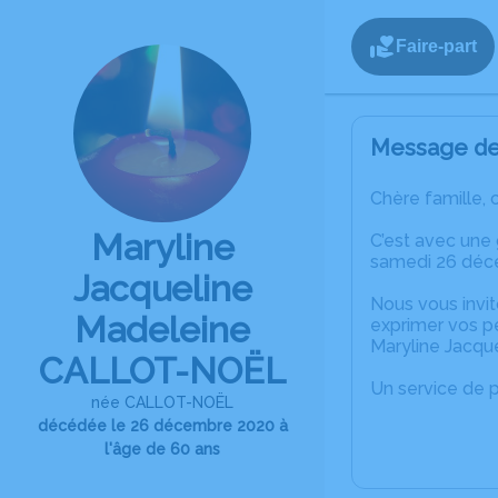
Faire-part
Message de 
Chère famille, 
Maryline
C’est avec une
samedi 26 déc
Jacqueline
Nous vous invit
Madeleine
exprimer vos p
Maryline Jacq
CALLOT-NOËL
Un service de 
née CALLOT-NOËL
décédée le 26 décembre 2020 à
l'âge de 60 ans