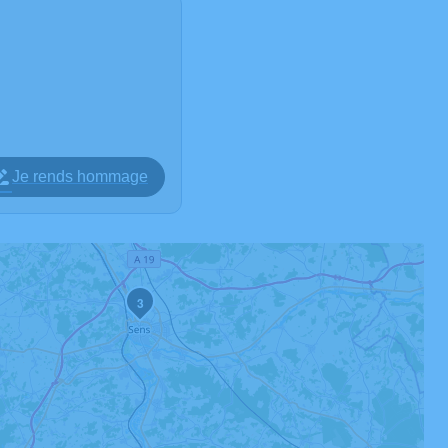
Je rends hommage
3