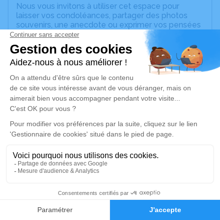
Nous vous invitons à utiliser cet espace pour
laisser vos condoléances, partager des photos
souvenirs, une anecdote ou exprimer vos pensées
à travers des poèmes ou des textes. Cet endroit
est un lieu d'expression dédié à honorer la
mémoire de Marie-Thérèse SALIOU.
Un service de plantation d’arbre hommage est
disponible ici
.
Je rends hommage
Cérémonie religieuse
lundi 11 janvier 2021 à 10h00
Basilique Saint-Savinien de Sens
137 Bis Rue d'Alsace Lorraine Sens
89100 Sens
1
Faire-part
Hommages
Je rends hommage