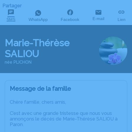
Partager
E-mail
SMS
WhatsApp
Facebook
Lien
Marie-Thérèse
SALIOU
née PLICHON
Message de la famille
Chère famille, chers amis,
C’est avec une grande tristesse que nous vous
annonçons le décès de Marie-Thérèse SALIOU à
Paron.