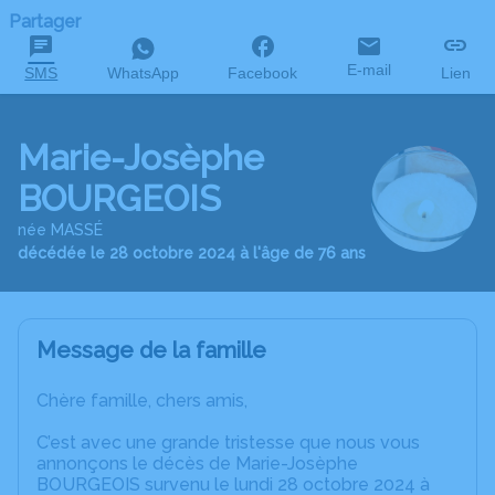
Partager
E-mail
SMS
WhatsApp
Facebook
Lien
Marie-Josèphe
BOURGEOIS
née MASSÉ
décédée le 28 octobre 2024 à l'âge de 76 ans
Message de la famille
Chère famille, chers amis,
C’est avec une grande tristesse que nous vous
annonçons le décès de Marie-Josèphe
BOURGEOIS survenu le lundi 28 octobre 2024 à