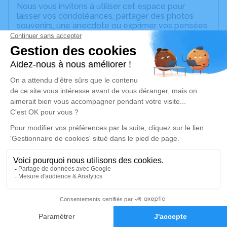
Nous vous invitons à utiliser cet espace pour
laisser vos condoléances, partager des photos
souvenirs, une anecdote ou exprimer vos pensées
à travers des poèmes ou des textes. Cet endroit
est un lieu d'expression dédié à honorer la
mémoire de Marie-Christine VINCENT.
Un service de plantation d’arbre hommage est
disponible ici
.
Je rends hommage
Cérémonie religieuse
mardi 18 février 2025 à 10h30
Église Saint Pregts de Sens
rue du Général de Gaulle
89100 Sens
1
Faire-part
Hommages
Je rends hommage