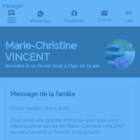
Partager
E-mail
SMS
WhatsApp
Facebook
Lien
Marie-Christine
VINCENT
décédée le 10 février 2025 à l'âge de 74 ans
Message de la famille
Chère famille, chers amis,
C’est avec une grande tristesse que nous vous
annonçons le décès de Marie-Christine VINCENT
survenu le lundi 10 février 2025 à Sens.