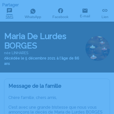
Partager
E-mail
SMS
WhatsApp
Facebook
Lien
Maria De Lurdes
BORGES
née LINHARES
décédée le 5 décembre 2021 à l'âge de 86
ans
Message de la famille
Chère famille, chers amis,
C’est avec une grande tristesse que nous vous
annonçons le décès de Maria de Lurdes BORGES