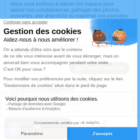
Nous vous invitons à utiliser cet espace pour
laisser vos condoléances, partager des photos
souvenirs, une anecdote ou exprimer vos pensées
à travers des poèmes ou des textes. Cet endroit
est un lieu d'expression dédié à honorer la
mémoire de Marcel PRESSIGOUT.
Un service de plantation d’arbre hommage est
disponible ici
.
Je rends hommage
Cérémonie religieuse
mercredi 11 août 2021 à 09h00
Église Saint Pregts de Sens
rue du Général de Gaulle
89100 Sens
3
Faire-part
Hommages
Je rends hommage