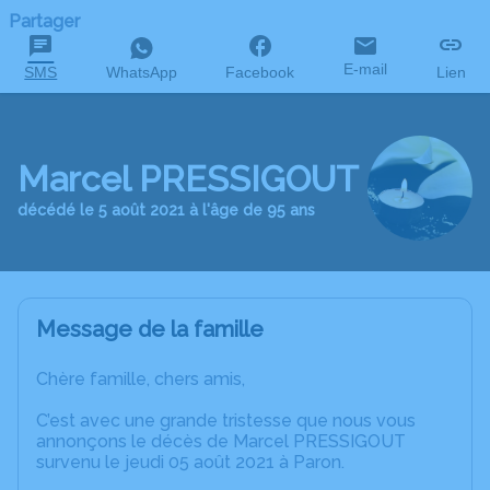
Partager
E-mail
SMS
WhatsApp
Facebook
Lien
Marcel PRESSIGOUT
décédé le 5 août 2021 à l'âge de 95 ans
Message de la famille
Chère famille, chers amis,
C’est avec une grande tristesse que nous vous
annonçons le décès de Marcel PRESSIGOUT
survenu le jeudi 05 août 2021 à Paron.