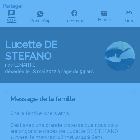
Partager
E-mail
SMS
WhatsApp
Facebook
Lien
Lucette DE
STEFANO
née LEMAITRE
décédée le 18 mai 2022 à l'âge de 94 ans
Message de la famille
Chère famille, chers amis,
C’est avec une grande tristesse que nous vous
annonçons le décès de Lucette DE STEFANO
survenu le mercredi 18 mai 2022 à Sens.