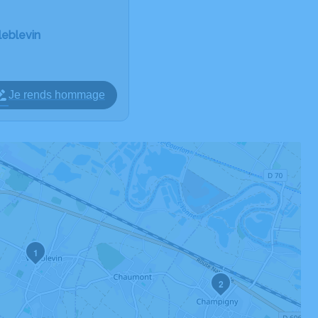
leblevin
Je rends hommage
1
2