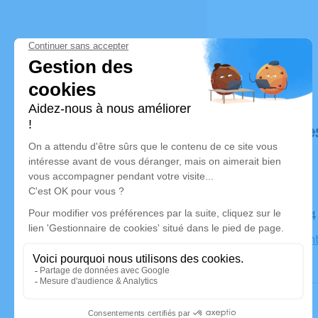
Déroulé de
Le jeudi 1
Église Sain