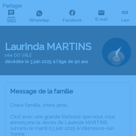
Partager
E-mail
SMS
WhatsApp
Facebook
Lien
Laurinda MARTINS
née DO VALE
décédée le 3 juin 2025 à l'âge de 90 ans
Message de la famille
Chère famille, chers amis,
C’est avec une grande tristesse que nous vous
annonçons le décès de Laurinda MARTINS
survenu le mardi 03 juin 2025 à Villeneuve-sur-
Yonne.