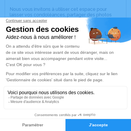
Nous vous invitons à utiliser cet espace pour
laisser vos condoléances, partager des photos
souvenirs, une anecdote ou exprimer vos pensées
à travers des poèmes ou des textes. Cet endroit
est un lieu d'expression dédié à honorer la
mémoire de Laurinda MARTINS.
Un service de plantation d’arbre hommage est
disponible ici
.
Je rends hommage
Cérémonie religieuse
vendredi 06 juin 2025 à 14h30
Église Notre Dame de l'Assomption de
Villeneuve-sur-Yonne
6
89500 Villeneuve-sur-Yonne
Faire-part
Hommages