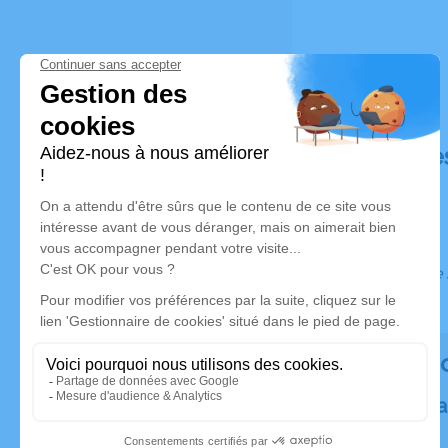
Déroulé de
Ce service 
Rendez 
Plantez un a