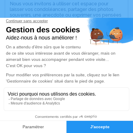
Nous vous invitons à utiliser cet espace pour
laisser vos condoléances, partager des photos
souvenirs, une anecdote ou exprimer vos pensées
à travers des poèmes ou des textes. Cet endroit
est un lieu d'expression dédié à honorer la
mémoire de Kheira LARKAT.
Un service de plantation d’arbre hommage est
disponible ici
.
Je rends hommage
Cérémonie civile
vendredi 04 juillet 2025 à 10h45
Cimetière de Pont-sur-Yonne
89140 Pont-sur-Yonne
15
Je rends hommage
Faire-part
Hommages