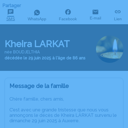
Partager
E-mail
SMS
WhatsApp
Facebook
Lien
Kheira LARKAT
née BOUDJELTHIA
décédée le 29 juin 2025 à l'âge de 86 ans
Message de la famille
Chère famille, chers amis,
C’est avec une grande tristesse que nous vous
annonçons le décès de Kheira LARKAT survenu le
dimanche 29 juin 2025 à Auxerre.