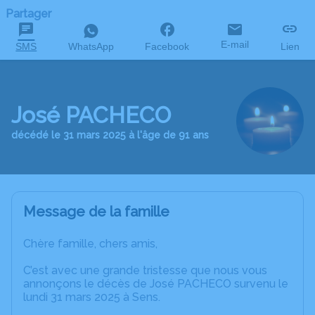
Partager
E-mail
SMS
WhatsApp
Facebook
Lien
José PACHECO
décédé le 31 mars 2025 à l'âge de 91 ans
Message de la famille
Chère famille, chers amis,
C’est avec une grande tristesse que nous vous
annonçons le décès de José PACHECO survenu le
lundi 31 mars 2025 à Sens.