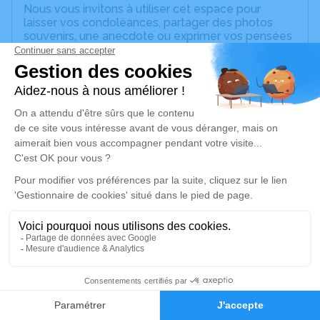
Nous vous invitons à utiliser cet espace pour
laisser vos condoléances, partager des photos
souvenirs, une anecdote ou exprimer vos pensées
à travers des poèmes ou des textes. Cet endroit
est un lieu d'expression dédié à honorer la
mémoire de Joël RAMEAU-MERCIER.
Un service de plantation d’arbre hommage est
disponible ici
.
Je rends hommage
Cérémonie religieuse
jeudi 04 décembre 2025 à 14h30
Eglise de Thury
89520 Thury
8
Je rends hommage
Faire-part
Hommages