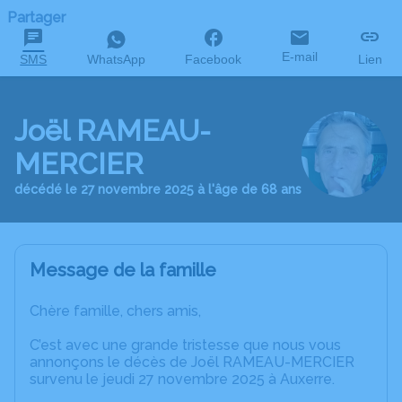
Partager
E-mail
SMS
WhatsApp
Facebook
Lien
Joël RAMEAU-
MERCIER
décédé le 27 novembre 2025 à l'âge de 68 ans
Message de la famille
Chère famille, chers amis,
C’est avec une grande tristesse que nous vous
annonçons le décès de Joël RAMEAU-MERCIER
survenu le jeudi 27 novembre 2025 à Auxerre.