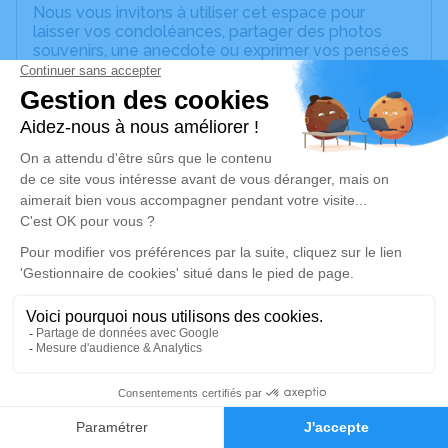
Nous vous invitons à utiliser cet espace pour
laisser vos condoléances, partager des photos
souvenirs, une anecdote ou exprimer vos pensées
à travers des poèmes ou des textes. Cet endroit
est un lieu d'expression dédié à honorer la
mémoire de Jeannine PERDRIAT.
Un service de plantation d’arbre hommage est
disponible ici
.
Je rends hommage
Cérémonie civile
mercredi 01 septembre 2021 à 11h00
Cimetière de Sens
89100 Sens
1
Je rends hommage
Faire-part
Hommages