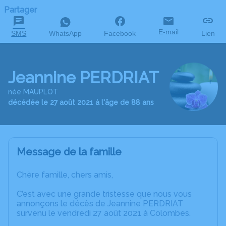
Partager
E-mail
SMS
WhatsApp
Facebook
Lien
Jeannine PERDRIAT
née MAUPLOT
décédée le 27 août 2021 à l'âge de 88 ans
Message de la famille
Chère famille, chers amis,
C’est avec une grande tristesse que nous vous
annonçons le décès de Jeannine PERDRIAT
survenu le vendredi 27 août 2021 à Colombes.