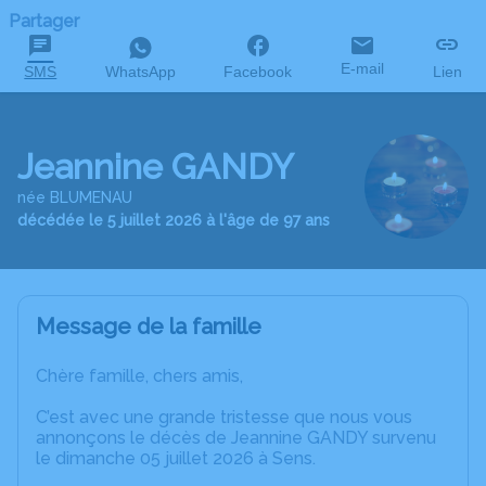
Partager
E-mail
SMS
WhatsApp
Facebook
Lien
Jeannine GANDY
née BLUMENAU
décédée le 5 juillet 2026 à l'âge de 97 ans
Message de la famille
Chère famille, chers amis,
C’est avec une grande tristesse que nous vous
annonçons le décès de Jeannine GANDY survenu
le dimanche 05 juillet 2026 à Sens.