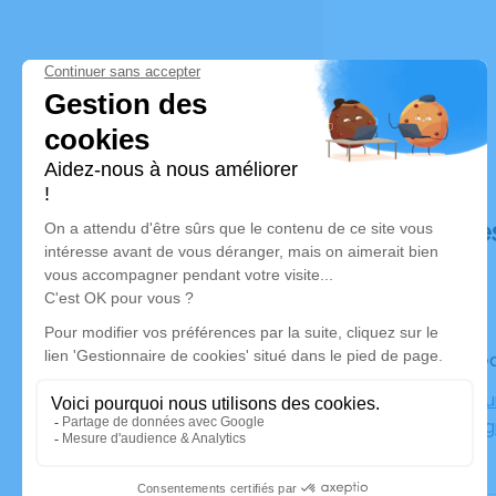
Déroulé de
Le mercre
Crématoriu
89300 Joi