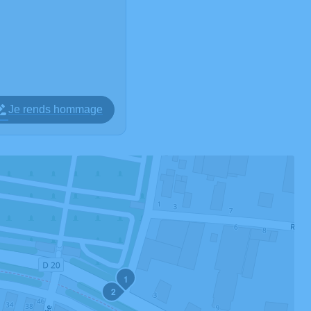
Je rends hommage
1
2