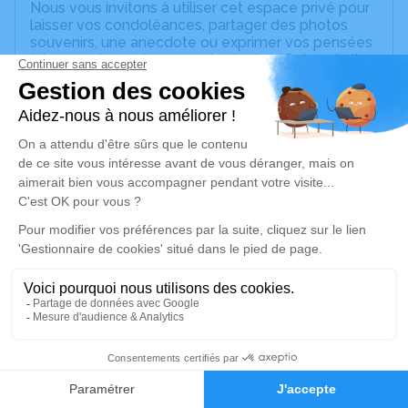
Nous vous invitons à utiliser cet espace privé pour
laisser vos condoléances, partager des photos
souvenirs, une anecdote ou exprimer vos pensées
à travers des poèmes ou des textes. Cet endroit
est un lieu d'expression dédié à honorer la
mémoire de Jean-Marc BORDAGE.
Un service de plantation d’arbre hommage est
disponible ici
.
Je rends hommage
Cérémonie religieuse
lundi 15 février 2021 à 10h15
Église Saint Pierre de Malay-le-Petit
89100 Malay-le-Petit
8
Je rends hommage
Faire-part
Hommages