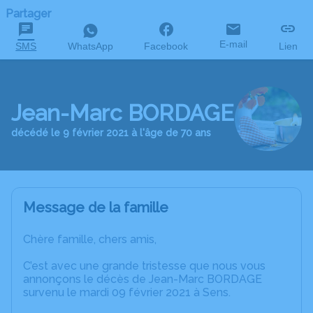
Partager
E-mail
SMS
WhatsApp
Facebook
Lien
Jean-Marc BORDAGE
décédé le 9 février 2021 à l'âge de 70 ans
Message de la famille
Chère famille, chers amis,
C’est avec une grande tristesse que nous vous
annonçons le décès de Jean-Marc BORDAGE
survenu le mardi 09 février 2021 à Sens.