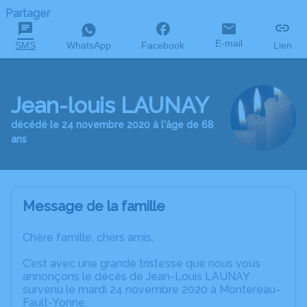
Partager
E-mail
SMS
WhatsApp
Facebook
Lien
Jean-louis LAUNAY
décédé le 24 novembre 2020 à l'âge de 68
ans
Message de la famille
Chère famille, chers amis,
C’est avec une grande tristesse que nous vous
annonçons le décès de Jean-Louis LAUNAY
survenu le mardi 24 novembre 2020 à Montereau-
Fault-Yonne.