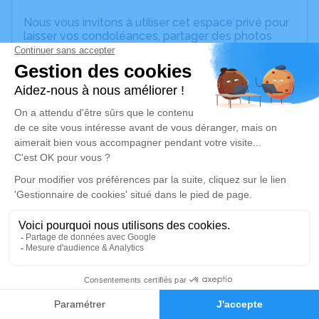
Nous vous invitons à utiliser cet espace privé pour
laisser vos condoléances, partager des photos
souvenirs, une anecdote ou exprimer vos pensées
à travers des poèmes ou des textes. Cet endroit
est un lieu d'expression dédié à honorer la
mémoire de Jean-Louis LAUNAY.
Un service de plantation d’arbre hommage est
disponible ici
.
Je rends hommage
Cérémonie religieuse
mercredi 02 décembre 2020 à 10h30
Église Notre Dame de l'Assomption de
Villeneuve-sur-Yonne
5
89500 Villeneuve-sur-Yonne
Faire-part
Hommages