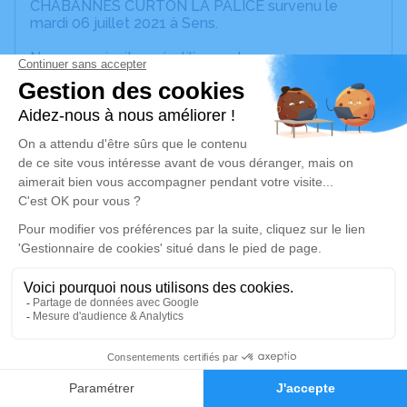
CHABANNES CURTON LA PALICE survenu le
mardi 06 juillet 2021 à Sens.
Nous vous invitons à utiliser cet espace pour
laisser vos condoléances, partager des photos
souvenirs, une anecdote ou exprimer vos pensées
à travers des poèmes ou des textes. Cet endroit
est un lieu d'expression dédié à honorer la
mémoire de Jean-Louis DE CHABANNES CURTON
LA PALICE.
Un service de plantation d’arbre hommage est
disponible ici
.
Je rends hommage
Cérémonie religieuse
mardi 13 juillet 2021 à 09h30
3
Cathédrale Saint Etienne de Sens
Rue de la République
Faire-part
Hommages