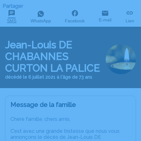
Partager
E-mail
SMS
WhatsApp
Facebook
Lien
Jean-Louis DE
CHABANNES
CURTON LA PALICE
décédé le 6 juillet 2021 à l'âge de 73 ans
Message de la famille
Chère famille, chers amis,
C’est avec une grande tristesse que nous vous
annonçons le décès de Jean-Louis DE