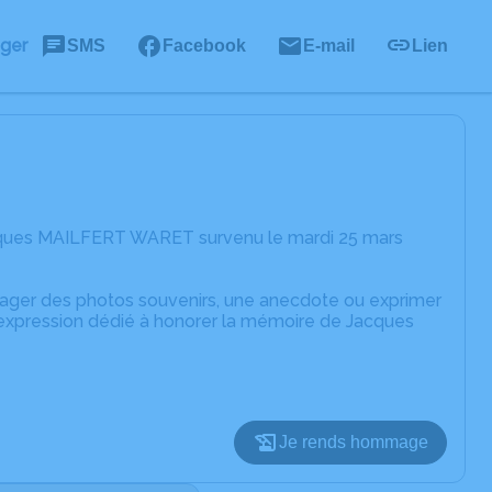
ager
SMS
Facebook
E-mail
Lien
acques MAILFERT WARET survenu le mardi 25 mars
rtager des photos souvenirs, une anecdote ou exprimer
'expression dédié à honorer la mémoire de Jacques
Je rends hommage