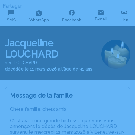
Partager
E-mail
SMS
WhatsApp
Facebook
Lien
Jacqueline
LOUCHARD
née LOUCHARD
décédée le 11 mars 2026 à l'âge de 91 ans
Message de la famille
Chère famille, chers amis,
C’est avec une grande tristesse que nous vous
annonçons le décès de Jacqueline LOUCHARD
survenu le mercredi 11 mars 2026 à Villeneuve-sur-